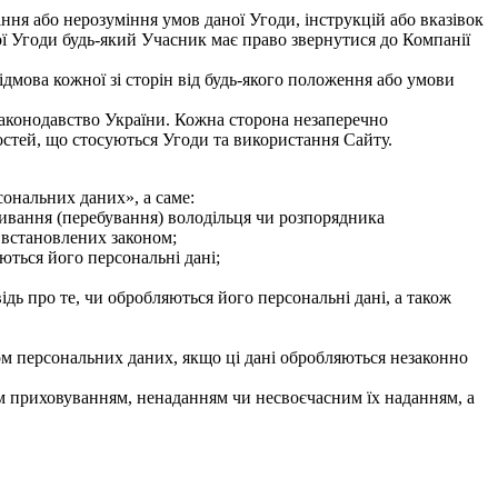
іння або нерозуміння умов даної Угоди, інструкцій або вказівок
ї Угоди будь-який Учасник має право звернутися до Компанії
ідмова кожної зі сторін від будь-якого положення або умови
 законодавство України. Кожна сторона незаперечно
остей, що стосуються Угоди та використання Сайту.
сональних даних», а саме:
живання (перебування) володільця чи розпорядника
 встановлених законом;
ються його персональні дані;
ідь про те, чи обробляються його персональні дані, а також
м персональних даних, якщо ці дані обробляються незаконно
им приховуванням, ненаданням чи несвоєчасним їх наданням, а