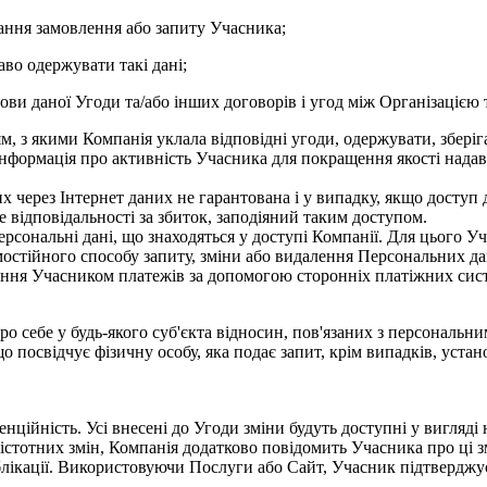
ання замовлення або запиту Учасника;
во одержувати такі дані;
ови даної Угоди та/або інших договорів і угод між Організацією
м, з якими Компанія уклала відповідні угоди, одержувати, збері
а інформація про активність Учасника для покращення якості над
их через Інтернет даних не гарантована і у випадку, якщо досту
се відповідальності за збиток, заподіяний таким доступом.
ерсональні дані, що знаходяться у доступі Компанії. Для цього У
амостійного способу запиту, зміни або видалення Персональних 
мання Учасником платежів за допомогою сторонніх платіжних сист
о себе у будь-якого суб'єкта відносин, пов'язаних з персональним
що посвідчує фізичну особу, яка подає запит, крім випадків, уст
ійність. Усі внесені до Угоди зміни будуть доступні у вигляді нов
оди істотних змін, Компанія додатково повідомить Учасника про ц
блікації. Використовуючи Послуги або Сайт, Учасник підтверджує