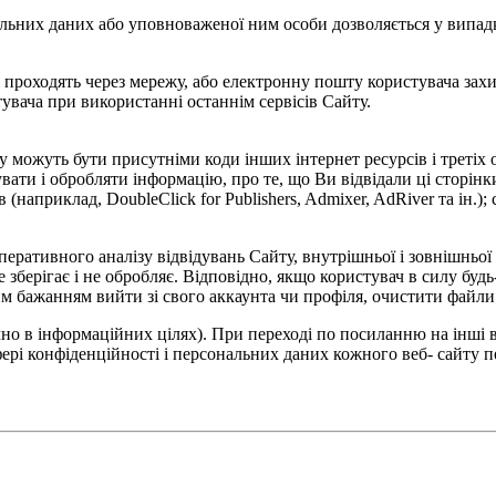
льних даних або уповноваженої ним особи дозволяється у випадка
 які проходять через мережу, або електронну пошту користувача за
вача при використанні останнім сервісів Сайту.
 можуть бути присутніми коди інших інтернет ресурсів і третіх осі
ати і обробляти інформацію, про те, що Ви відвідали ці сторінки
априклад, DoubleClick for Publishers, Admixer, AdRiver та ін.); с
перативного аналізу відвідувань Сайту, внутрішньої і зовнішньої
не зберігає і не обробляє. Відповідно, якщо користувач в силу бу
 бажанням вийти зі свого аккаунта чи профіля, очистити файли co
но в інформаційних цілях). При переході по посиланню на інші в
ері конфіденційності і персональних даних кожного веб- сайту пе