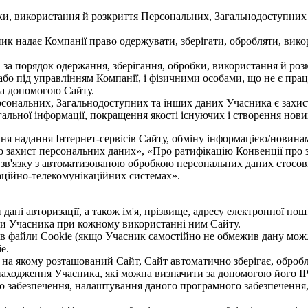
обки, використання й розкриття Персональних, Загальнодоступни
ик надає Компанії право одержувати, зберігати, обробляти, вик
сті за порядок одержання, зберігання, обробки, використання й 
бо під управлінням Компанії, і фізичними особами, що не є пра
 за допомогою Сайту.
сональних, Загальнодоступних та інших даних Учасника є захист
гальної інформації, покращення якості існуючих і створення нови
ння надання Інтернет-сервісів Сайту, обміну інформацією/новинам
ро захист персональних даних», «Про ратифікацію Конвенції про 
у зв'язку з автоматизованою обробкою персональних даних стосо
аційно-телекомунікаційних системах».
дані авторизації, а також ім'я, прізвище, адресу електронної по
ти Учасника при кожному використанні ним Сайту.
в файли Сookie (якщо Учасник самостійно не обмежив дану можлив
e.
на якому розташований Сайт, Сайт автоматично зберігає, обробля
находження Учасника, які можна визначити за допомогою його IP
о забезпечення, налаштування даного програмного забезпечення,