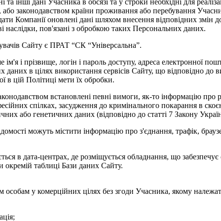
 та інші дані Учасника в обсязі та у строки необхідні для реаліза
 або законодавством країни проживання або перебування Учасни
ати Компанії оновлені дані шляхом внесення відповідних змін д
ві наслідки, пов'язані з обробкою таких Персональних даних.
увачів Сайту є ПРАТ “СК “Універсальна”.
е ім'я і прізвище, логін і пароль доступу, адреса електронної пош
их даних в цілях використання сервісів Сайту, що відповідно до 
ї в цій Політиці мети їх обробки.
законодавством встановлені певні вимоги, як-то інформацію про р
офесійних спілках, засудження до кримінального покарання в скоє
ичних або генетичних даних (відповідно до статті 7 Закону Укра
ідомості можуть містити інформацію про з'єднання, трафік, браузе
ться в дата-центрах, де розміщується обладнання, що забезпечує
и окремій таблиці Бази даних Сайту.
тім особам у комерційних цілях без згоди Учасника, якому належа
ація;