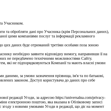
 та Учасником.
гати та обробляти дані про Учасника (крім Персональних даних),
аваної цими компаніями послуг та інформації рекламного
п до цих даних буде отриманий третіми особами поза зоною
часнику необхідно заявити відповідну вимогу, направивши її на
даних не передбачено технічними можливостями Сайту.
ем, які не підпорядковуються Компанії та мають власні умови
и даними, за умови зазначення прізвища, ім'я та по батькові,
ановлених законом. Доступ користувача до даних про себе
ої редакції Угоди, за адресою https://universalna.com/privacy-
і зміни електронною поштою, яка вказана в Обліковому записі
 згоду з новими умовами Угоди в редакції, що діє на момент