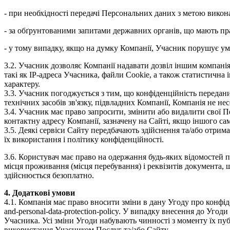
- при необхідності передачі Персональних даних з метою викон
- за обґрунтованими запитами державних органів, що мають пра
- у тому випадку, якщо на думку Компанії, Учасник порушує ум
3.2. Учасник дозволяє Компанії надавати дозвіл іншим компанія
такі як IP-адреса Учасника, файли Сookie, а також статистичн
характеру.
3.3. Учасник погоджується з тим, що конфіденційність передан
технічних засобів зв'язку, підвладних Компанії, Компанія не не
3.4. Учасник має право запросити, змінити або видалити свої П
контактну адресу Компанії, зазначену на Сайті, якщо іншого с
3.5. Деякі сервіси Сайту передбачають здійснення та/або отри
їх використання і політику конфіденційності.
3.6. Користувач має право на одержання будь-яких відомостей пр
місця проживання (місця перебування) і реквізитів документа, 
здійснюється безоплатно.
4. Додаткові умови
4.1. Компанія має право вносити зміни в дану Угоду про конфіденц
and-personal-data-protection-policy. У випадку внесення до Уг
Учасника. Усі зміни Угоди набувають чинності з моменту їх пу
використання Учасником Послуг та/або Сайту.