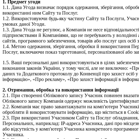
1. Предмет угоди
1.1. Дана Угода визначає порядок одержання, зберігання, обр
використанні ним Сайту та Послуг.
1.2. Використовуючи будь-яку частину Сайту та Послуги, Учасн
умовах даної Угоди.
1.3. Дана Угода не регулює, а Компанія не несе відповідально
підприємствами й Компаніями, що не перебувають у володінні а
сайтів, програмного забезпечення, товарів або послуг цих осіб
1.4. Метою одержання, зберігання, обробки й використання Пер
Послуг, включаючи показ таргетованої, персоналізованої або за
1.5. Ваші персональні дані використовуються в цілях забезпече
виконання законів України, у тому числі, але не виключно: «П
даних та Додаткового протоколу до Конвенції про захист осіб 
інформацію», «Про рекламу», «Про захист інформації в інформ
2. Отримання, обробка та використання інформації
2.1. При створенні Облікового запису Учасник повинен вказати 
Облікового запису Компанія одержує можливість ідентифікува
2.2. Компанія має право завантажувати на комп'ютери Учасникі
обробляти й використовувати інформацію, що міститься в Сooki
2.3. При використанні Учасником Сайту та Послуг обладнання, 
Персональних, наприклад: IP-адреса Учасника, дані про місцез
або відсутність у комп'ютері Учасника конкретного програмног
Учасника.