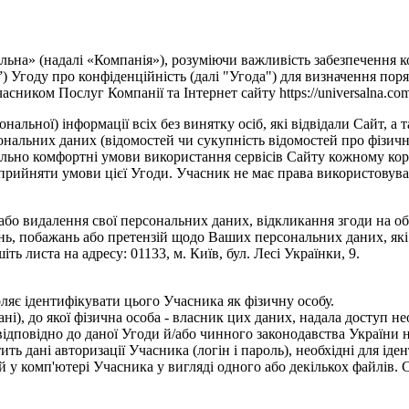
льна» (надалі «Компанія»), розуміючи важливість забезпечення 
”) Угоду про конфіденційність (далі "Угода") для визначення пор
ком Послуг Компанії та Інтернет сайту https://universalna.com/
альної) інформації всіх без винятку осіб, які відвідали Сайт, а
ональних даних (відомостей чи сукупність відомостей про фізичн
льно комфортні умови використання сервісів Сайту кожному кор
ийняти умови цієї Угоди. Учасник не має права використовувати
або видалення свої персональних даних, відкликання згоди на о
ажень, побажань або претензій щодо Ваших персональних даних, які
ть листа на адресу: 01133, м. Київ, бул. Лесі Українки, 9.
ляє ідентифікувати цього Учасника як фізичну особу.
ані), до якої фізична особа - власник цих даних, надала доступ не
і відповідно до даної Угоди й/або чинного законодавства Україн
ть дані авторизації Учасника (логін і пароль), необхідні для ід
 у комп'ютері Учасника у вигляді одного або декількох файлів. 