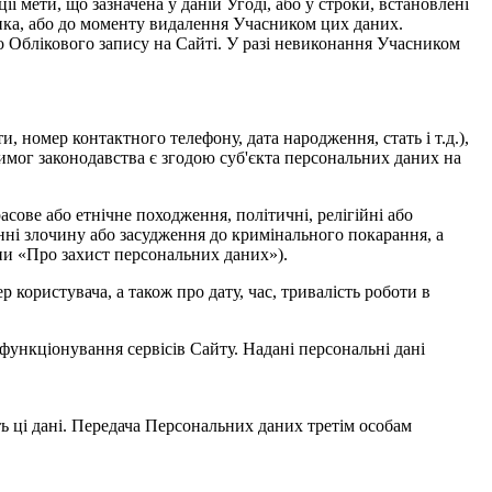
ції мети, що зазначена у даній Угоді, або у строки, встановлені
ка, або до моменту видалення Учасником цих даних.
о Облікового запису на Сайті. У разі невиконання Учасником
ти, номер контактного телефону, дата народження, стать і т.д.),
вимог законодавства є згодою суб'єкта персональних даних на
асове або етнічне походження, політичні, релігійні або
нні злочину або засудження до кримінального покарання, а
їни «Про захист персональних даних»).
р користувача, а також про дату, час, тривалість роботи в
 функціонування сервісів Сайту. Надані персональні дані
ть ці дані. Передача Персональних даних третім особам