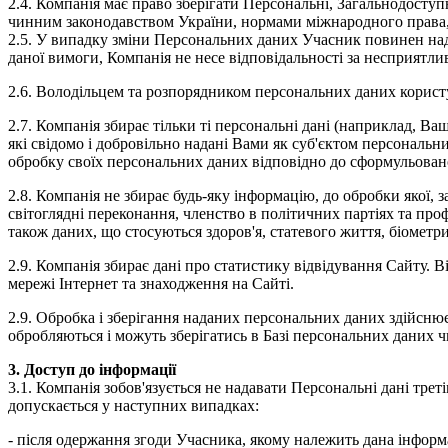
2.4. Компанія має право зберігати Персональні, Загальнодоступні
чинним законодавством України, нормами міжнародного права,
2.5. У випадку зміни Персональних даних Учасник повинен над
даної вимоги, Компанія не несе відповідальності за несприятли
2.6. Володільцем та розпорядником персональних даних корист
2.7. Компанія збирає тільки ті персональні дані (наприклад, Ваш
які свідомо і добровільно надані Вами як суб'єктом персональн
обробку своїх персональних даних відповідно до сформульовано
2.8. Компанія не збирає будь-яку інформацію, до обробки якої, 
світоглядні переконання, членство в політичних партіях та пр
також даних, що стосуються здоров'я, статевого життя, біометр
2.9. Компанія збирає дані про статистику відвідування Сайту. В
мережі Інтернет та знаходження на Сайті.
2.9. Обробка і зберігання наданих персональних даних здійснює
обробляються і можуть зберігатись в Базі персональних даних ч
3. Доступ до інформації
3.1. Компанія зобов'язується не надавати Персональні дані тре
допускається у наступних випадках:
- після одержання згоди Учасника, якому належить дана інформ