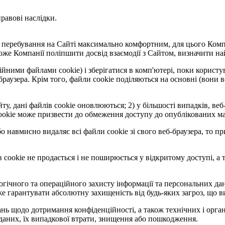
правові наслідки.
ти перебування на Сайті максимально комфортним, для цього Комп
може Компанії поліпшити досвід взаємодії з Сайтом, визначити на
йними файлами cookie) і зберігатися в комп'ютері, поки користув
 браузера. Крім того, файли cookie поділяються на основні (вони
ту, дані файлів cookie оновлюються; 2) у більшості випадків, ве
cookie може призвести до обмеження доступу до опублікованих ма
о навмисно видаляє всі файли cookie зі свого веб-браузера, то п
cookie не продається і не поширюється у відкритому доступі, а т
огічного та операційного захисту інформації та персональних да
же гарантувати абсолютну захищеність від будь-яких загроз, що
зань щодо дотримання конфіденційності, а також технічних і орга
 даних, їх випадкової втрати, знищення або пошкодження.