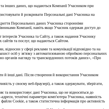
х та інших даних, що надаються Компанії Учасником при
ористовувати й розкривати Персональні дані Учасника на
розкриття Персональних даних Учасника сторонніми
цівниками Компанії, навіть якщо Учасник одержав доступ до
 інтересів Учасника та Сайту, а також надання Учаснику
х сайтів та послуг, що надаються Сайтом.
и, відносин у сфері реклами та комунікації відповідно та на
захист осіб у зв'язку з автоматизованою обробкою персональних
вно органів нагляду та транскордонних потоків даних», «Про
шти й інші дані. Після створення й використання Учасником
ість у своєму веб-браузері), а також одержувати, зберігати,
є та використовує дані Учасника, що не відносяться до
-адреси, технічні параметри комп'ютера Учасника, наявність
 файли Сookie, а також статистична інформація про активність