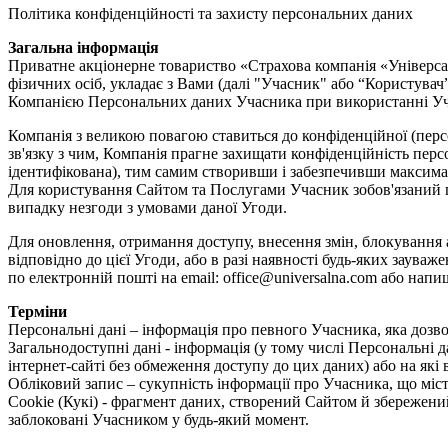
Політика конфіденційності та захисту персональних даних
Загальна інформація
Приватне акціонерне товариство «Страхова компанія «Універса
фізичних осіб, укладає з Вами (далі "Учасник" або “Користувач
Компанією Персональних даних Учасника при використанні Учасни
Компанія з великою повагою ставиться до конфіденційної (персон
зв'язку з чим, Компанія прагне захищати конфіденційність перс
ідентифікована), тим самим створивши і забезпечивши максима
Для користування Сайтом та Послугами Учасник зобов'язаний пр
випадку незгоди з умовами даної Угоди.
Для оновлення, отримання доступу, внесення змін, блокування 
відповідно до цієї Угоди, або в разі наявності будь-яких заув
по електронній пошті на email: office@universalna.com або напиші
Терміни
Персональні дані – інформація про певного Учасника, яка дозво
Загальнодоступні дані - інформація (у тому числі Персональні д
інтернет-сайті без обмеження доступу до цих даних) або на як
Обліковий запис – сукупність інформації про Учасника, що місти
Cookie (Кукі) - фрагмент даних, створений Сайтом й збережений
заблоковані Учасником у будь-який момент.