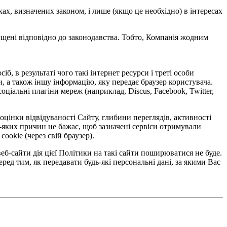
х, визначених законом, і лише (якщо це необхідно) в інтересах
хищені відповідно до законодавства. Тобто, Компанія жодним
б, в результаті чого такі інтернет ресурси і треті особи
, а також іншу інформацію, яку передає браузер користувача.
оціальні плагіни мереж (наприклад, Discus, Facebook, Twitter,
 оцінки відвідуваності Сайту, глибини переглядів, активності
дь-яких причин не бажає, щоб зазначені сервіси отримували
okie (через свій браузер).
еб-сайти дія цієї Політики на такі сайти поширюватися не буде.
ред тим, як передавати будь-які персональні дані, за якими Вас