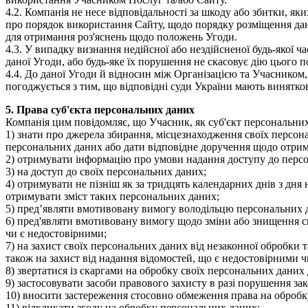
4.2. Компанія не несе відповідальності за шкоду або збитки, як
про порядок використання Сайту, щодо порядку розміщення дан
для отримання роз'яснень щодо положень Угоди.
4.3. У випадку визнання недійсної або нездійсненої будь-якої 
даної Угоди, або будь-яке їх порушення не скасовує дію цього 
4.4. До даної Угоди й відносин між Організацією та Учасником
погоджується з тим, що відповідні суди України мають винятко
5. Права суб'єкта персональних даних
Компанія цим повідомляє, що Учасник, як суб'єкт персональних
1) знати про джерела збирання, місцезнаходження своїх персон
персональних даних або дати відповідне доручення щодо отрим
2) отримувати інформацію про умови надання доступу до персон
3) на доступ до своїх персональних даних;
4) отримувати не пізніш як за тридцять календарних днів з дня 
отримувати зміст таких персональних даних;
5) пред’являти вмотивовану вимогу володільцю персональних д
6) пред'являти вмотивовану вимогу щодо зміни або знищення с
чи є недостовірними;
7) на захист своїх персональних даних від незаконної обробки
також на захист від надання відомостей, що є недостовірними чи
8) звертатися із скаргами на обробку своїх персональних даних
9) застосовувати засоби правового захисту в разі порушення за
10) вносити застереження стосовно обмеження права на обробку
11) відкликати згоду на обробку персональних даних;