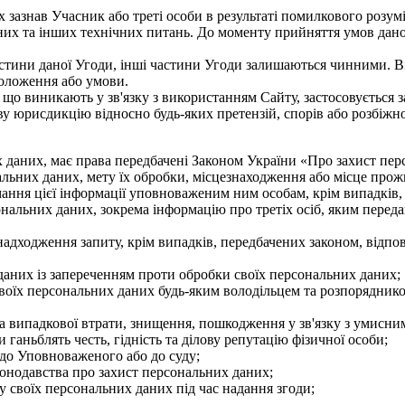
их зазнав Учасник або треті особи в результаті помилкового розум
их та інших технічних питань. До моменту прийняття умов дано
частини даної Угоди, інші частини Угоди залишаються чинними. В
положення або умови.
, що виникають у зв'язку з використанням Сайту, застосовується
ву юрисдикцію відносно будь-яких претензій, спорів або розбіжн
 даних, має права передбачені Законом України «Про захист пер
альних даних, мету їх обробки, місцезнаходження або місце про
ання цієї інформації уповноваженим ним особам, крім випадків,
альних даних, зокрема інформацію про третіх осіб, яким переда
надходження запиту, крім випадків, передбачених законом, відпов
аних із запереченням проти обробки своїх персональних даних;
воїх персональних даних будь-яким володільцем та розпоряднико
 та випадкової втрати, знищення, пошкодження у зв'язку з умисн
 ганьблять честь, гідність та ділову репутацію фізичної особи;
 до Уповноваженого або до суду;
конодавства про захист персональних даних;
 своїх персональних даних під час надання згоди;