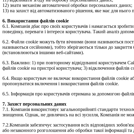
12) знати механізм автоматичної обробки персональних даних;
13) на захист від автоматизованого рішення, яке має для нього 
6. Використання файлів cookie
6.1. Компанія дбає про своїх користувачів і намагається зроби
поведінку, переваги і інтереси користувача. Такий аналіз допо
6.2. Файли cookie можуть бути вічними (вони називаються пості
називаються сесійними), тобто зберігаються тільки до закриття
(встановлюються іншими веб-сайтами).
6.3. Важливо: 1) при повторному відвідуванні користувачем Сай
файлів cookie на пристрої користувача; 3) відключення файлів 
6.4. Якщо користувач не включає використання файлів cookie аб
пропонуватися включення і використання файлів cookie.
6.5. Інформація про користувачів отримана за допомогою файлів 
7. Захист персональних даних
7.1. Компанія використовує загальноприйняті стандарти технол
знищення. Однак, не дивлячись на всі зусилля, Компанія не мо
7.2.Компанія забезпечує застосування всіх відповідних зобов'я
або незаконного розголошення або обробки такої інформації та