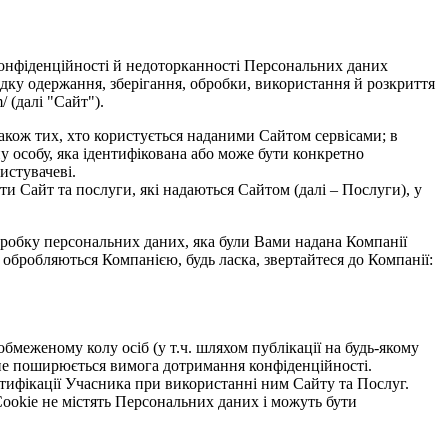
конфіденційності й недоторканності Персональних даних
ядку одержання, зберігання, обробки, використання й розкриття
 (далі "Сайт").
 також тих, хто користується наданими Сайтом сервісами; в
у особу, яка ідентифікована або може бути конкретно
истувачеві.
 Сайт та послуги, які надаються Сайтом (далі – Послуги), у
бробку персональних даних, яка були Вами надана Компанії
 обробляються Компанією, будь ласка, звертайтеся до Компанії:
обмеженому колу осіб (у т.ч. шляхом публікації на будь-якому
и не поширюється вимога дотримання конфіденційності.
ентифікації Учасника при використанні ним Сайту та Послуг.
Cookie не містять Персональних даних і можуть бути