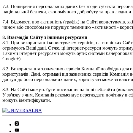
7.3. Поширення персональних даних без згоди суб'єкта персона
національної безпеки, економічного добробуту та прав людини.
7.4. Відомості про активність (трафік) на Сайті користувачів,
чином або способом не порушує таємницю «активності» користу
8. Взаємодія Сайту з іншими ресурсами
8.1. При використанні користувачем сервісів, на сторінках Сайту
отримують Ваші дані. Отже, ці інтернет-ресурси можуть отримув
Такими інтернет-ресурсами можуть бути: системи банеропоказів (н
Google+).
8.2. Використання зазначених сервісів Компанії необхідно для о
користувачів. Дані, отримані від зазначених сервісів Компанія 
доступ до його персональних даних, користувач може за власним
8.3. На Сайті можуть бути посилання на інші веб-сайти (виключ
У зв'язку з чим, Компанія рекомендує переглядати політику в сф
можуть ідентифікувати.