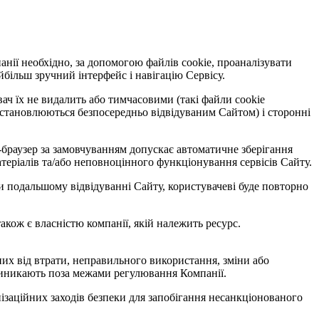
анії необхідно, за допомогою файлів cookie, проаналізувати
йбільш зручний інтерфейс і навігацію Сервісу.
ач їх не видалить або тимчасовими (такі файли cookie
 встановлюються безпосередньо відвідуваним Сайтом) і сторонні
б-браузер за замовчуванням допускає автоматичне зберігання
теріалів та/або неповноцінного функціонування сервісів Сайту.
ри подальшому відвідуванні Сайту, користувачеві буде повторно
акож є власністю компанії, якій належить ресурс.
них від втрати, неправильного використання, зміни або
 виникають поза межами регулювання Компанії.
нізаційних заходів безпеки для запобігання несанкціонованого